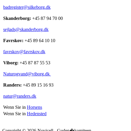
badregister@
silkeborg.dk
Skanderborg:
+45 87 94 70 00
sejlads@skanderborg.dk
Favrskov:
+45 89 64 10 10
favrskov@favrskov.dk
Viborg:
+45 87 87 55 53
Naturogvand@viborg.dk
Randers:
+45 89 15 16 93
natur@randers.dk
Wenn Sie in
Horsens
Wenn Sie in
Hedensted
Copyright © 2026 Novicell - Guden�komiteen