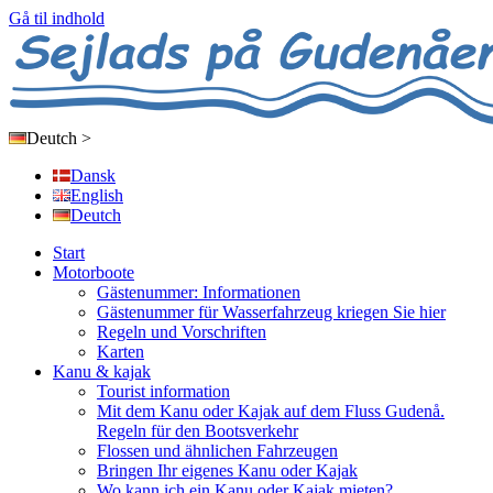
Gå til indhold
Deutch
>
Dansk
English
Deutch
Start
Motorboote
Gästenummer: Informationen
Gästenummer für Wasserfahrzeug kriegen Sie hier
Regeln und Vorschriften
Karten
Kanu & kajak
Tourist information
Mit dem Kanu oder Kajak auf dem Fluss Gudenå.
Regeln für den Bootsverkehr
Flossen und ähnlichen Fahrzeugen
Bringen Ihr eigenes Kanu oder Kajak
Wo kann ich ein Kanu oder Kajak mieten?