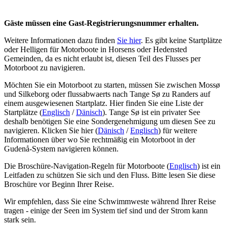
Gäste müssen eine Gast-Registrierungsnummer erhalten.
Weitere Informationen dazu finden
Sie hier
. Es gibt keine Startplätze
oder Helligen für Motorboote in Horsens oder Hedensted
Gemeinden, da es nicht erlaubt ist, diesen Teil des Flusses per
Motorboot zu navigieren.
Möchten Sie ein Motorboot zu starten, müssen Sie zwischen Mossø
und Silkeborg oder flussabwaerts nach Tange Sø zu Randers auf
einem ausgewiesenen Startplatz. Hier finden Sie eine Liste der
Startplätze (
Englisch
/
Dänisch
). Tange Sø ist ein privater See
deshalb benötigen Sie eine Sondergenehmigung um diesen See zu
navigieren. Klicken Sie hier (
Dänisch
/
Englisch
) für weitere
Informationen über wo Sie rechtmäßig ein Motorboot in der
Gudenå-System navigieren können.
Die Broschüre-Navigation-Regeln für Motorboote (
Englisch
) ist ein
Leitfaden zu schützen Sie sich und den Fluss. Bitte lesen Sie diese
Broschüre vor Beginn Ihrer Reise.
Wir empfehlen, dass Sie eine Schwimmweste während Ihrer Reise
tragen - einige der Seen im System tief sind und der Strom kann
stark sein.